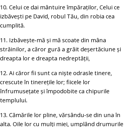
10. Celui ce dai mântuire împăraților, Celui ce
izbăvești pe David, robul Tău, din robia cea
cumplită.
11. Izbăvește‑mă și mă scoate din mâna
străinilor, a căror gură a grăit deșertăciune și
dreapta lor e dreapta nedreptății,
12. Ai căror fii sunt ca niște odrasle tinere,
crescute în tinerețile lor; fiicele lor
înfrumusețate și împodobite ca chipurile
templului.
13. Cămările lor pline, vărsându‑se din una în
alta. Oile lor cu mulți miei, umplând drumurile