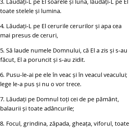
3. Lăudați‑L pe El soarele și luna, lăudați‑L pe El
toate stelele și lumina.
4. Lăudați‑L pe El cerurile cerurilor și apa cea
mai presus de ceruri,
5. Să laude numele Domnului, că El a zis și s‑au
făcut, El a poruncit și s‑au zidit.
6. Pusu‑le‑ai pe ele în veac și în veacul veacului;
lege le‑a pus și nu o vor trece.
7. Lăudați pe Domnul toți cei de pe pământ,
balaurii și toate adâncurile;
8. Focul, grindina, zăpada, gheața, viforul, toate