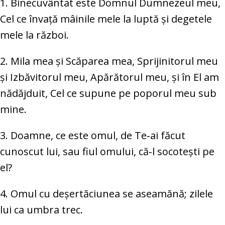
1. Binecuvântat este Domnul Dumnezeul meu,
Cel ce învață mâinile mele la luptă și degetele
mele la război.
2. Mila mea și Scăparea mea, Sprijinitorul meu
și Izbăvitorul meu, Apărătorul meu, și în El am
nădăjduit, Cel ce supune pe poporul meu sub
mine.
3. Doamne, ce este omul, de Te‑ai făcut
cunoscut lui, sau fiul omului, că‑l socotești pe
el?
4. Omul cu deșertăciunea se aseamănă; zilele
lui ca umbra trec.