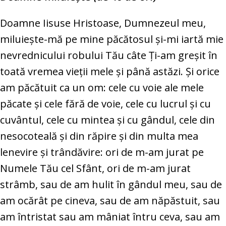
Doamne Iisuse Hristoase, Dumnezeul meu,
miluieşte-mă pe mine păcătosul şi-mi iartă mie
nevrednicului robului Tău câte Ţi-am greşit în
toată vremea vieţii mele şi până astăzi. Şi orice
am păcătuit ca un om: cele cu voie ale mele
păcate şi cele fără de voie, cele cu lucrul şi cu
cuvântul, cele cu mintea şi cu gândul, cele din
nesocoteală şi din răpire şi din multa mea
lenevire şi trândăvire: ori de m-am jurat pe
Numele Tău cel Sfânt, ori de m-am jurat
strâmb, sau de am hulit în gândul meu, sau de
am ocărât pe cineva, sau de am năpăstuit, sau
am întristat sau am mâniat întru ceva, sau am