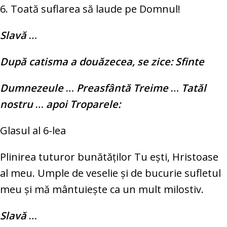
6. Toată suflarea să laude pe Domnul!
Slavă
…
După catisma a douăzecea, se zice: Sfinte
Dumnezeule
…
Preasfântă Treime
…
Tatăl
nostru
…
apoi Troparele:
Glasul al 6-lea
Plinirea tuturor bunătăţilor Tu eşti, Hristoase
al meu. Umple de veselie şi de bucurie sufletul
meu şi mă mântuieşte ca un mult milostiv.
Slavă
…