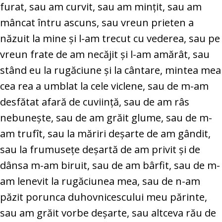
furat, sau am curvit, sau am minţit, sau am
mâncat întru ascuns, sau vreun prieten a
năzuit la mine şi l-am trecut cu vederea, sau pe
vreun frate de am necăjit şi l-am amărât, sau
stând eu la rugăciune şi la cântare, mintea mea
cea rea a umblat la cele viclene, sau de m-am
desfătat afară de cuviinţă, sau de am râs
nebuneşte, sau de am grăit glume, sau de m-
am trufît, sau la măriri deşarte de am gândit,
sau la frumuseţe deşartă de am privit şi de
dânsa m-am biruit, sau de am bârfit, sau de m-
am lenevit la rugăciunea mea, sau de n-am
păzit porunca duhovnicescului meu părinte,
sau am grăit vorbe deşarte, sau altceva rău de