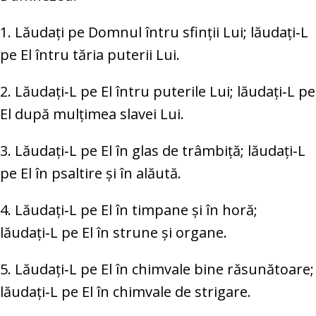
1. Lăudați pe Domnul întru sfinții Lui; lăudați‑L
pe El întru tăria puterii Lui.
2. Lăudați‑L pe El întru puterile Lui; lăudați‑L pe
El după mulțimea slavei Lui.
3. Lăudați‑L pe El în glas de trâmbiță; lăudați‑L
pe El în psaltire și în alăută.
4. Lăudați‑L pe El în timpane și în horă;
lăudați‑L pe El în strune și organe.
5. Lăudați‑L pe El în chimvale bine răsunătoare;
lăudați‑L pe El în chimvale de strigare.