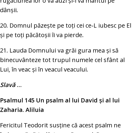
rugăciunea lor o va auzi și‑i va mântui pe
dânșii.
20. Domnul păzește pe toți cei ce‑L iubesc pe El
și pe toți păcătoșii îi va pierde.
21. Lauda Domnului va grăi gura mea și să
binecuvânteze tot trupul numele cel sfânt al
Lui, în veac și în veacul veacului.
Slavă
…
Psalmul 145 Un
psalm al lui David şi al lui
Zaharia. Aliluia
Fericitul Teodorit susţine că acest psalm ne