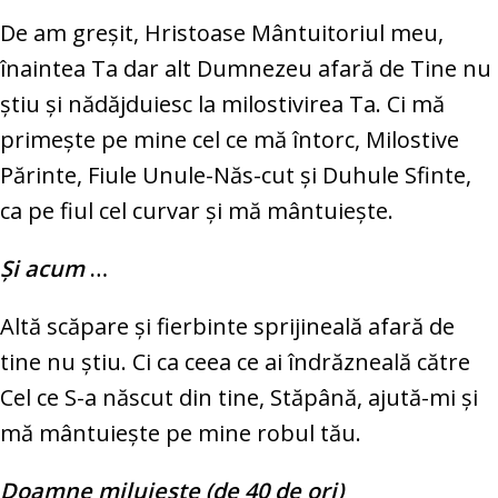
De am greşit, Hristoase Mântuitoriul meu,
înaintea Ta dar alt Dumnezeu afară de Tine nu
ştiu şi nădăjduiesc la milostivirea Ta. Ci mă
primeşte pe mine cel ce mă întorc, Milostive
Părinte, Fiule Unule-Năs-cut şi Duhule Sfinte,
ca pe fiul cel curvar şi mă mântuieşte.
Şi acum
…
Altă scăpare şi fierbinte sprijineală afară de
tine nu ştiu. Ci ca ceea ce ai îndrăzneală către
Cel ce S-a născut din tine, Stăpână, ajută-mi şi
mă mântuieşte pe mine robul tău.
Doamne miluieşte (de 40 de ori)