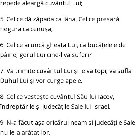
repede aleargă cuvântul Lui;
5. Cel ce dă zăpada ca lâna, Cel ce presară
negura ca cenușa,
6. Cel ce aruncă gheața Lui, ca bucățelele de
pâine; gerul Lui cine‑l va suferi?
7. Va trimite cuvântul Lui și le va topi; va sufla
Duhul Lui și vor curge apele.
8. Cel ce vestește cuvântul Său lui Iacov,
îndreptările și judecățile Sale lui Israel.
9. N‑a făcut așa oricărui neam și judecățile Sale
nu le‑a arătat lor.