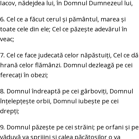
Iacov, nădejdea lui, în Domnul Dumnezeul lui,
6. Cel ce a făcut cerul și pământul, marea și
toate cele din ele; Cel ce păzește adevărul în
veac;
7. Cel ce face judecată celor năpăstuiți, Cel ce dă
hrană celor flămânzi. Domnul dezleagă pe cei
ferecați în obezi;
8. Domnul îndreaptă pe cei gârboviți, Domnul
înțelepțește orbii, Domnul iubește pe cei
drepți;
9. Domnul păzește pe cei străini; pe orfani și pe
văduvă va sprijini și calea păcătoșilor o va