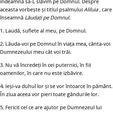
îndeamnă să-L slăvim pe Domnul. Despre
aceasta vorbeşte şi titlul psalmului
Aliluia
, care
înseamnă
Lăudaţi pe Domnul.
1. Laudă, suflete al meu, pe Domnul.
2. Lăuda‑voi pe Domnul în viața mea, cânta‑voi
Dumnezeului meu cât voi trăi.
3. Nu vă încredeți în cei puternici, în fiii
oamenilor, în care nu este izbăvire.
4. Ieși‑va duhul lor și se vor întoarce în pământ.
În ziua aceea vor pieri toate gândurile lor.
5. Fericit cel ce are ajutor pe Dumnezeul lui