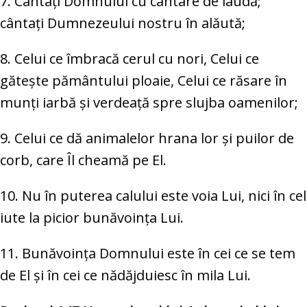
7. Cântați Domnului cu cântare de laudă;
cântați Dumnezeului nostru în alăută;
8. Celui ce îmbracă cerul cu nori, Celui ce
gătește pământului ploaie, Celui ce răsare în
munți iarbă și verdeață spre slujba oamenilor;
9. Celui ce dă animalelor hrana lor și puilor de
corb, care Îl cheamă pe El.
10. Nu în puterea calului este voia Lui, nici în cel
iute la picior bunăvoința Lui.
11. Bunăvoința Domnului este în cei ce se tem
de El și în cei ce nădăjduiesc în mila Lui.