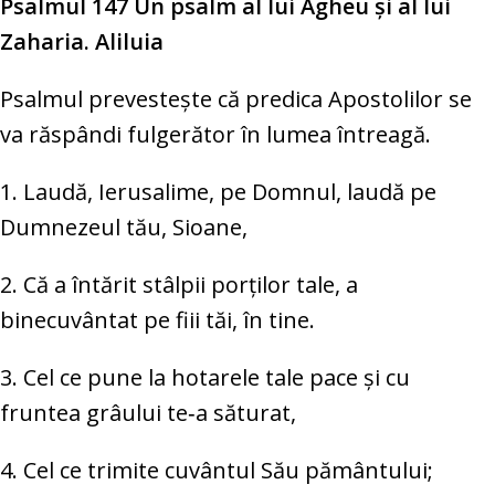
Psalmul 147 Un psalm al lui Agheu şi al lui
Zaharia. Aliluia
Psalmul prevesteşte că predica Apostolilor se
va răspândi fulgerător în lumea întreagă.
1. Laudă, Ierusalime, pe Domnul, laudă pe
Dumnezeul tău, Sioane,
2. Că a întărit stâlpii porților tale, a
binecuvântat pe fiii tăi, în tine.
3. Cel ce pune la hotarele tale pace și cu
fruntea grâului te‑a săturat,
4. Cel ce trimite cuvântul Său pământului;