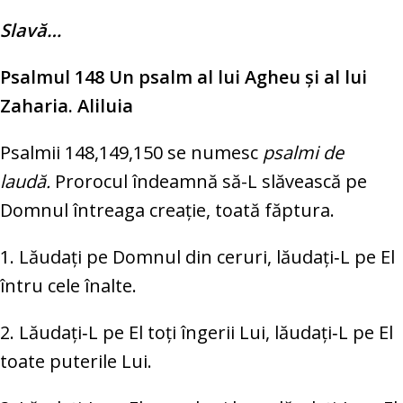
Slavă…
Psalmul 148 Un psalm al lui Agheu şi al lui
Zaharia. Aliluia
Psalmii 148,149,150 se numesc
psalmi de
laudă.
Prorocul îndeamnă să-L slăvească pe
Domnul întreaga creaţie, toată făptura.
1. Lăudați pe Domnul din ceruri, lăudați‑L pe El
întru cele înalte.
2. Lăudați‑L pe El toți îngerii Lui, lăudați‑L pe El
toate puterile Lui.