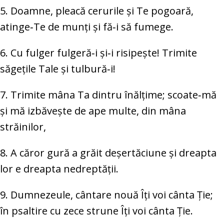
5. Doamne, pleacă cerurile și Te pogoară,
atinge‑Te de munți și fă‑i să fumege.
6. Cu fulger fulgeră‑i și‑i risipește! Trimite
săgețile Tale și tulbură‑i!
7. Trimite mâna Ta dintru înălțime; scoate‑mă
și mă izbăvește de ape multe, din mâna
străinilor,
8. A căror gură a grăit deșertăciune și dreapta
lor e dreapta nedreptății.
9. Dumnezeule, cântare nouă Îți voi cânta Ție;
în psaltire cu zece strune Îți voi cânta Ție.