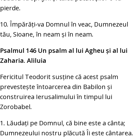
pierde.
10. Împărăți‑va Domnul în veac, Dumnezeul
tău, Sioane, în neam și în neam.
Psalmul 146 Un psalm al lui Agheu şi al lui
Zaharia. Aliluia
Fericitul Teodorit susţine că acest psalm
prevesteşte întoarcerea din Babilon şi
construirea Ierusalimului în timpul lui
Zorobabel.
1. Lăudați pe Domnul, că bine este a cânta;
Dumnezeului nostru plăcută Îi este cântarea.