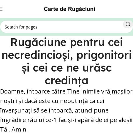
Rugăciune pentru cei
necredincioşi, prigonitori
şi cei ce ne urăsc
credinţa
Doamne, întoarce către Tine inimile vrăjmaşilor
noştri şi dacă este cu neputinţă ca cei
înverşunaţi să se întoarcă, atunci pune
îngrădire răului ce-1 fac şi-i apără de ei pe aleşii
Tăi. Amin.