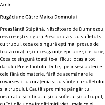
Amin.
Rugăciune Către Maica Domnului
Preasfântă Stăpână, Născătoare de Dumnezeu,
ceea ce eşti singură Preacurată şi cu sufletul şi
cu trupul, ceea ce singură eşti mai presus de
toată curăţia şi întreaga înţelepciune şi feciorie;
Ceea ce singură toată te-ai făcut locaş a tot
darului Preasfântului Duh şi pe înseşi puterile
cele fără de materie, fără de asemănare le
covârşeşti cu curăţenia şi cu sfinţenia sufletului
şi a trupului. Caută spre mine pângăritul,
necuratul şi întinatul şi cu sufletul şi cu trupul,
cu întinăciunea împătimirii vieţii mele celei