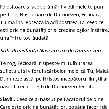
Folositoare şi acoperământ vieţii mele te pun
pe Tine, Născătoare de Dumnezeu, Fecioară;
Tu mă îndreptează la adăpostirea Ta, ceea ce
eşti pricina bunătăţilor şi credincioşilor întărire,
una întru tot lăudată.
Stih: Preasfântă Născătoare de Dumnezeu
…
Te rog, Fecioară, risipeşte-mi tulburarea
sufletului şi viforul scârbelor mele, că Tu, Maică
Dumnezeiască, pe Hristos începătorul liniştii ai
născut, ceea ce eşti de Dumnezeu fericită.
Slavă…
Ceea ce ai născut pe Făcătorul de bine,
Care este pricina bunătăţilor, bogăţia facerii de