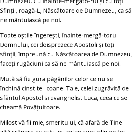
Dumnezeu. Cu înainte-mergăto-rul şi cu toţi
Sfinţii, roagă-L, Născătoare de Dumnezeu, ca să
ne mântuiască pe noi.
Toate oştile îngereşti, înainte-mergă-torul
Domnului, cei doisprezece Apostoli şi toţi
sfinţii, împreună cu Născătoarea de Dumnezeu,
faceţi rugăciuni ca să ne mântuiască pe noi.
Mută să fie gura păgânilor celor ce nu se
închină cinstitei icoanei Tale, celei zugrăvită de
sfântul Apostol şi evanghelist Luca, ceea ce se
cheamă Povăţuitoare.
Milostivă fii mie, smeritului, că afară de Tine
altă scăpare nu ştiu, eu cel ce sunt plin de tot