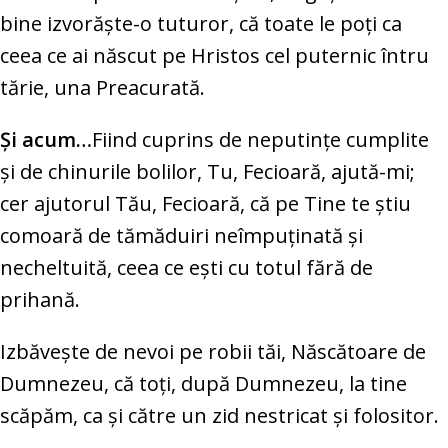
bine izvorăşte-o tuturor, că toate le poţi ca
ceea ce ai născut pe Hristos cel puternic întru
tărie, una Preacurată.
Şi acum…
Fiind cuprins de neputinţe cumplite
şi de chinurile bolilor, Tu, Fecioară, ajută-mi;
cer ajutorul Tău, Fecioară, că pe Tine te ştiu
comoară de tămăduiri neîmpuţinată şi
necheltuită, ceea ce eşti cu totul fără de
prihană.
Izbăveşte de nevoi pe robii tăi, Născătoare de
Dumnezeu, că toţi, după Dumnezeu, la tine
scăpăm, ca şi către un zid nestricat şi folositor.