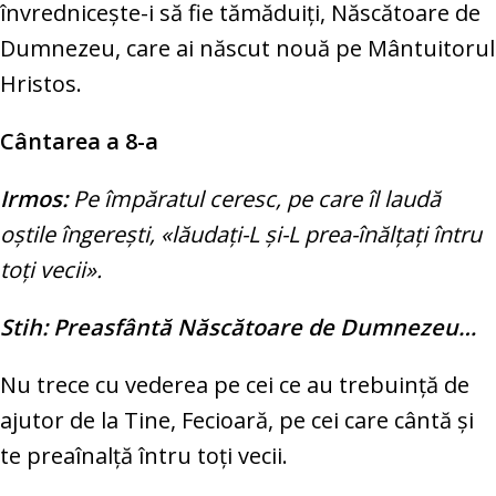
învredniceşte-i să fie tămăduiţi, Născătoare de
Dumnezeu, care ai născut nouă pe Mântuitorul
Hristos.
Cântarea a 8-a
Irmos:
Pe împăratul ceresc, pe care îl laudă
oştile îngereşti, «lăudaţi-L şi-L prea-înălţaţi întru
toţi vecii».
Stih: Preasfântă Născătoare de Dumnezeu…
Nu trece cu vederea pe cei ce au trebuinţă de
ajutor de la Tine, Fecioară, pe cei care cântă şi
te preaînalţă întru toţi vecii.