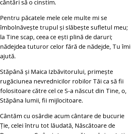
cântări să o cinstim.
Pentru păcatele mele cele multe mi se
îmbolnăveşte trupul şi slăbeşte sufletul meu;
la Tine scap, ceea ce eşti plină de daruri;
nădejdea tuturor celor fără de nădejde, Tu îmi
ajută.
Stăpână şi Maica Izbăvitorului, primeşte
rugăciunea nevrednicilor robilor Tăi ca să fii
folositoare către cel ce S-a născut din Tine, o,
Stăpâna lumii, fii mijlocitoare.
Cântăm cu osârdie acum cântare de bucurie
Ţie, celei întru tot lăudată, Născătoare de