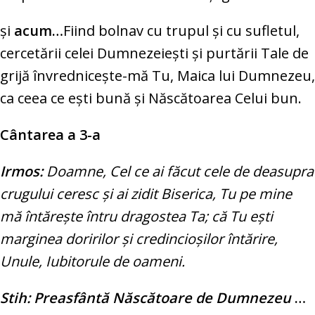
şi
acum…
Fiind bolnav cu trupul şi cu sufletul,
cercetării celei Dumnezeieşti şi purtării Tale de
grijă învredniceşte-mă Tu, Maica lui Dumnezeu,
ca ceea ce eşti bună şi Născătoarea Celui bun.
Cântarea a 3-a
Irmos:
Doamne, Cel ce ai făcut cele de deasupra
crugului ceresc şi ai zidit Biserica, Tu pe mine
mă întăreşte întru dragostea Ta; că Tu eşti
marginea doririlor şi credincioşilor întărire,
Unule, Iubitorule de oameni.
Stih: Preasfântă Născătoare de Dumnezeu
…