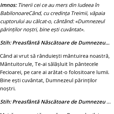
Imnos:
Tinerii cei ce au mers din Iudeea în
BabilonoareCând, cu credinţa Treimii, văpaia
cuptorului au călcat-o, cântând: «Dumnezeul
părinţilor noştri, bine eşti cuvântat».
Stih: Preasfântă Născătoare de Dumnezeu…
Când ai vrut să rânduieşti mântuirea noastră,
Mântuitorule, Te-ai sălăşluit în pântecele
Fecioarei, pe care ai arătat-o folositoare lumii.
Bine eşti cuvântat, Dumnezeul părinţilor
noştri.
Stih: Preasfântă Născătoare de Dumnezeu
…