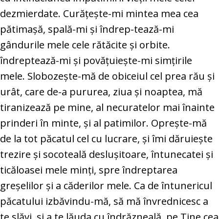
dezmierdate. Curăţeşte-mi mintea mea cea
pătimaşă, spală-mi şi îndrep-tează-mi
gândurile mele cele rătăcite şi orbite.
îndreptează-mi şi povăţuieşte-mi simţirile
mele. Slobozeşte-mă de obiceiul cel prea rău şi
urât, care de-a pururea, ziua şi noaptea, mă
tiranizează pe mine, al necuratelor mai înainte
prinderi în minte, şi al patimilor. Opreşte-mă
de la tot păcatul cel cu lucrare, şi îmi dăruieşte
trezire şi socoteală desluşitoare, întunecatei şi
ticăloasei mele minţi, spre îndreptarea
greşelilor şi a căderilor mele. Ca de întunericul
păcatului izbăvindu-mă, să mă învrednicesc a
te slăvi, şi a te lăuda cu îndrăzneală, pe Tine cea