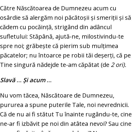
Către Născătoarea de Dumnezeu acum cu
osârdie să alergăm noi păcătoşii şi smeriţii şi să
cădem cu pocăinţă, strigând din adâncul
sufletului: Stăpână, ajută-ne, milostivindu-te
spre noi; grăbeşte că pierim sub mulţimea
păcatelor; nu întoarce pe robii tăi deşerţi, că pe
Tine singură nădejde te-am căpătat (de
2 ori).
Slavă
…
Şi acum
…
Nu vom tăcea, Născătoare de Dumnezeu,
pururea a spune puterile Tale, noi nevrednicii.
Că de nu ai fi stătut Tu înainte rugându-te, cine
ne-ar fi izbăvit pe noi din atâtea nevoi? Sau cine