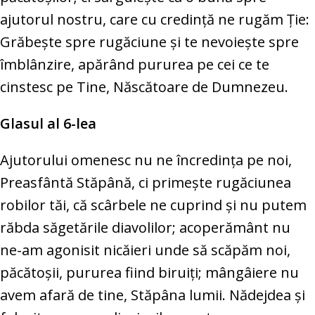
ajutorul nostru, care cu credinţă ne rugăm Ţie:
Grăbeşte spre rugăciune şi te nevoieşte spre
îmblânzire, apărând pururea pe cei ce te
cinstesc pe Tine, Născătoare de Dumnezeu.
Glasul al 6-lea
Ajutorului omenesc nu ne încredinţa pe noi,
Preasfântă Stăpână, ci primeşte rugăciunea
robilor tăi, că scârbele ne cuprind şi nu putem
răbda săgetările diavolilor; acoperământ nu
ne-am agonisit nicăieri unde să scăpăm noi,
păcătoşii, pururea fiind biruiţi; mângâiere nu
avem afară de tine, Stăpâna lumii. Nădejdea şi