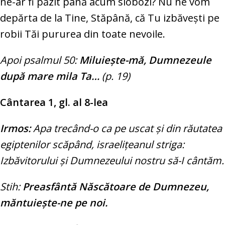
ne-ar fi păzit până acum slobozi? Nu ne vom
depărta de la Tine, Stăpână, că Tu izbăveşti pe
robii Tăi pururea din toate nevoile.
Apoi psalmul 50:
Miluieşte-mă, Dumnezeule
după mare mila Ta…
(p. 19)
Cântarea 1, gl. al 8-lea
Irmos:
Apa trecând-o ca pe uscat şi din răutatea
egiptenilor scăpând, israeliţeanul striga:
Izbăvitorului şi Dumnezeului nostru să-I cântăm.
Stih:
Preasfântă Născătoare de Dumnezeu,
măntuieşte-ne pe noi.