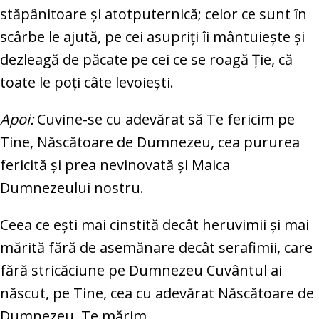
stăpânitoare şi atotputernică; celor ce sunt în
scârbe le ajută, pe cei asupriţi îi mântuieşte şi
dezleagă de păcate pe cei ce se roagă Ţie, că
toate le poţi câte levoieşti.
Apoi:
Cuvine-se cu adevărat să Te fericim pe
Tine, Născătoare de Dumnezeu, cea pururea
fericită şi prea nevinovată şi Maica
Dumnezeului nostru.
Ceea ce eşti mai cinstită decât heruvimii şi mai
mărită fără de asemănare decât serafimii, care
fără stricăciune pe Dumnezeu Cuvântul ai
născut, pe Tine, cea cu adevărat Născătoare de
Dumnezeu, Te mărim.