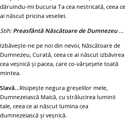
dăruindu-mi bucuria Ta cea nestricată, ceea ce
ai născut pricina veseliei.
Stih:
Preasfântă Născătoare de Dumnezeu
…
Izbăveşte-ne pe noi din nevoi, Născătoare de
Dumnezeu, Curată, ceea ce ai născut izbăvirea
cea veşnică şi pacea, care co-vârşeşete toată
mintea.
Slavă…
Risipeşte negura greşelilor mele,
Dumnezeiască Maică, cu strălucirea luminii
tale, ceea ce ai născut lumina cea
dumnezeiască şi veşnică.