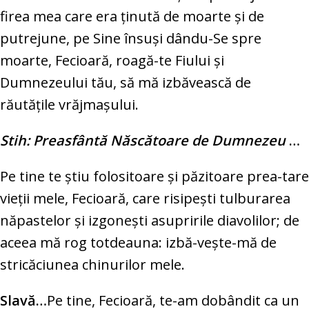
firea mea care era ţinută de moarte şi de
putrejune, pe Sine însuşi dându-Se spre
moarte, Fecioară, roagă-te Fiului şi
Dumnezeului tău, să mă izbăvească de
răutăţile vrăjmaşului.
Stih: Preasfântă Născătoare de Dumnezeu
…
Pe tine te ştiu folositoare şi păzitoare prea-tare
vieţii mele, Fecioară, care risipeşti tulburarea
năpastelor şi izgoneşti asupririle diavolilor; de
aceea mă rog totdeauna: izbă-veşte-mă de
stricăciunea chinurilor mele.
Slavă…
Pe tine, Fecioară, te-am dobândit ca un