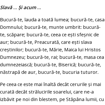
Slavă
…
Şi acum
…
Bucură-te, lauda a toată lumea; bucură-te, casa
Domnului; bucură-te, munte umbrit: bucură-
te, scăpare; bucură-te, ceea ce eşti sfeşnic de
aur; bucură-te, Preacurată, care eşti slava
creştinilor; bucură-te, Mărie, Maica lui Hristos
Dumnezeu; bucură-te, rai; bucură-te, masa cea
dumnezeiască; bucură-te, Biserică; bucură-te,
năstrapă de aur, bucură-te, bucuria tuturor.
Pe ceea ce este mai înaltă decât cerurile şi mai
curată decât strălucirile soarelui, care ne-a
izbăvit pe noi din blestem, pe Stăpâna lumii, cu