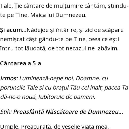
Tale, Ţie cântare de mulţumire cântăm, ştiindu-
te pe Tine, Maica lui Dumnezeu.
Şi acum…
Nădejde şi întărire, şi zid de scăpare
nemişcat câştigându-te pe Tine, ceea ce eşti
întru tot lăudată, de tot necazul ne izbăvim.
Cântarea a 5-a
Irmos:
Luminează-nepe noi, Doamne, cu
poruncile Tale şi cu braţul Tău cel înalt; pacea Ta
dă-ne-o nouă, Iubitorule de oameni.
Stih:
Preasfântă Născătoare de Dumnezeu…
Umple, Preacurată, de veselie viaţa mea,