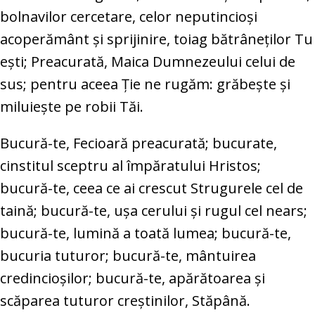
bolnavilor cercetare, celor neputincioşi
acoperământ şi sprijinire, toiag bătrâneţilor Tu
eşti; Preacurată, Maica Dumnezeului celui de
sus; pentru aceea Ţie ne rugăm: grăbeşte şi
miluieşte pe robii Tăi.
Bucură-te, Fecioară preacurată; bucurate,
cinstitul sceptru al împăratului Hristos;
bucură-te, ceea ce ai crescut Strugurele cel de
taină; bucură-te, uşa cerului şi rugul cel nears;
bucură-te, lumină a toată lumea; bucură-te,
bucuria tuturor; bucură-te, mântuirea
credincioşilor; bucură-te, apărătoarea şi
scăparea tuturor creştinilor, Stăpână.