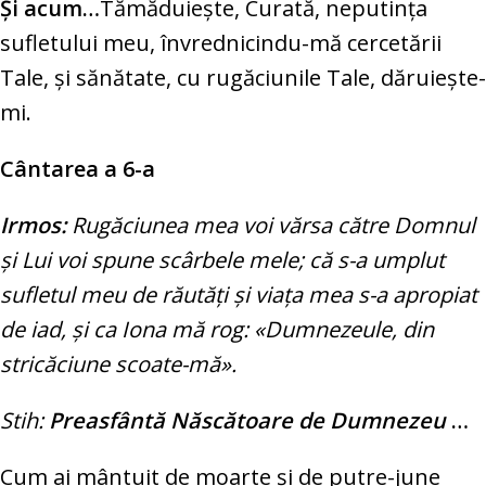
Şi acum…
Tămăduieşte, Curată, neputinţa
sufletului meu, învrednicindu-mă cercetării
Tale, şi sănătate, cu rugăciunile Tale, dăruieşte-
mi.
Cântarea a 6-a
Irmos:
Rugăciunea mea voi vărsa către Domnul
şi Lui voi spune scârbele mele; că s-a umplut
sufletul meu de răutăţi şi viaţa mea s-a apropiat
de iad, şi ca Iona mă rog: «Dumnezeule, din
stricăciune scoate-mă».
Stih:
Preasfântă Născătoare de Dumnezeu
…
Cum ai mântuit de moarte şi de putre-june