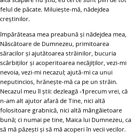
felul de păcate. Miluieşte-mă, nădejdea
creştinilor.
împărăteasa mea preabună şi nădejdea mea,
Născătoare de Dumnezeu, primitoarea
săracilor şi ajutătoarea străinilor, bucuria
scârbiţilor şi acoperitoarea necăjiţilor, vezi-mi
nevoia, vezi-mi necazul; ajută-mi ca unui
neputincios, hrăneşte-mă ca pe un străin.
Necazul meu îl ştii: dezleagă
-1
precum vrei, că
n-am alt ajutor afară de Tine, nici altă
folositoare grabnică, nici altă mângâietoare
bună; ci numai pe tine, Maica lui Dumnezeu, ca
să mă păzeşti şi să mă acoperi în vecii vecilor.