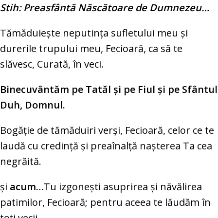
Stih: Preasfântă Născătoare de Dumnezeu…
Tămăduieşte neputinţa sufletului meu şi
durerile trupului meu, Fecioară, ca să te
slăvesc, Curată, în veci.
Binecuvântăm pe Tatăl şi pe Fiul şi pe Sfântul
Duh, Domnul.
Bogăţie de tămăduiri verşi, Fecioară, celor ce te
laudă cu credinţă şi preaînalţă naşterea Ta cea
negrăită.
şi
acum…
Tu izgoneşti asuprirea şi năvălirea
patimilor, Fecioară; pentru aceea te lăudăm în
toţi vecii.