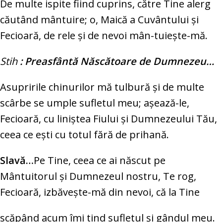
De multe ispite fiind cuprins, către Tine alerg
căutând mântuire; o, Maică a Cuvântului şi
Fecioară, de rele şi de nevoi mân-tuieşte-mă.
Stih
: Preasfântă Născătoare de Dumnezeu…
Asupririle chinurilor mă tulbură şi de multe
scârbe se umple sufletul meu; aşează-le,
Fecioară, cu liniştea Fiului şi Dumnezeului Tău,
ceea ce eşti cu totul fără de prihană.
Slavă…
Pe Tine, ceea ce ai născut pe
Mântuitorul şi Dumnezeul nostru, Te rog,
Fecioară, izbăveşte-mă din nevoi, că la Tine
scăpând acum îmi tind sufletul şi gândul meu.