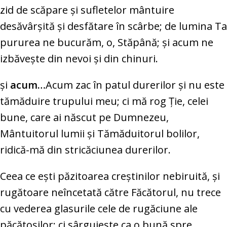
zid de scăpare şi sufletelor mântuire
desăvârşită şi desfătare în scârbe; de lumina Ta
pururea ne bucurăm, o, Stăpână; şi acum ne
izbăveşte din nevoi şi din chinuri.
şi
acum…
Acum zac în patul durerilor şi nu este
tămăduire trupului meu; ci mă rog Ţie, celei
bune, care ai născut pe Dumnezeu,
Mântuitorul lumii şi Tămăduitorul bolilor,
ridică-mă din stricăciunea durerilor.
Ceea ce eşti păzitoarea creştinilor nebiruită, şi
rugătoare neîncetată către Făcătorul, nu trece
cu vederea glasurile cele de rugăciune ale
păcătoşilor; ci sârguieşte ca o bună spre