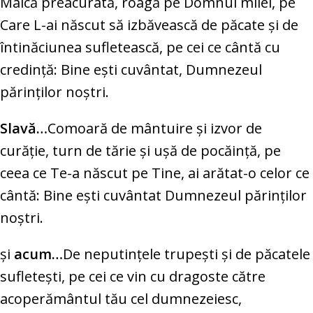
Maică preacurată, roagă pe Domnul milei, pe
Care L-ai născut să izbăvească de păcate şi de
întinăciunea sufletească, pe cei ce cântă cu
credinţă: Bine eşti cuvântat, Dumnezeul
părinţilor noştri.
Slavă…
Comoară de mântuire şi izvor de
curăţie, turn de tărie şi uşă de pocăinţă, pe
ceea ce Te-a născut pe Tine, ai arătat-o celor ce
cântă: Bine eşti cuvântat Dumnezeul părinţilor
noştri.
şi
acum…
De neputinţele trupeşti şi de păcatele
sufleteşti, pe cei ce vin cu dragoste către
acoperământul tău cel dumnezeiesc,