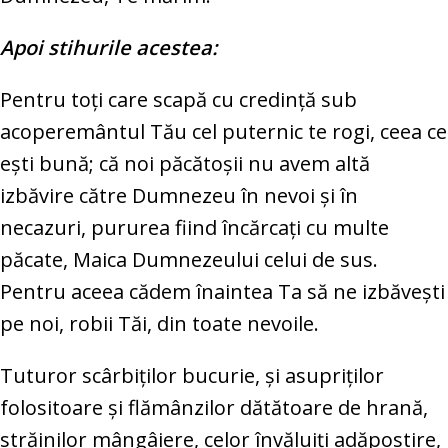
Apoi stihurile acestea:
Pentru toţi care scapă cu credinţă sub
acoperemântul Tău cel puternic te rogi, ceea ce
eşti bună; că noi păcătoşii nu avem altă
izbăvire către Dumnezeu în nevoi şi în
necazuri, pururea fiind încărcaţi cu multe
păcate, Maica Dumnezeului celui de sus.
Pentru aceea cădem înaintea Ta să ne izbăveşti
pe noi, robii Tăi, din toate nevoile.
Tuturor scârbiţilor bucurie, şi asupriţilor
folositoare şi flămânzilor dătătoare de hrană,
străinilor mângâiere, celor învăluiţi adăpostire,