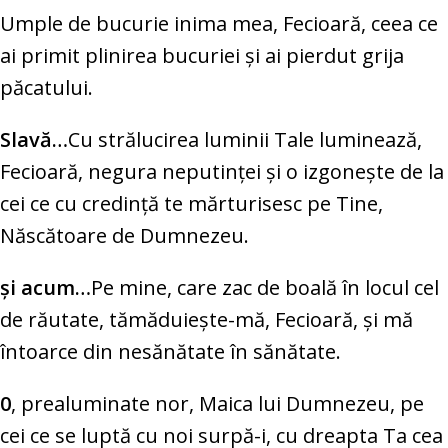
Umple de bucurie inima mea, Fecioară, ceea ce
ai primit plinirea bucuriei şi ai pierdut grija
păcatului.
Slavă…
Cu strălucirea luminii Tale luminează,
Fecioară, negura neputinţei şi o izgoneşte de la
cei ce cu credinţă te mărturisesc pe Tine,
Născătoare de Dumnezeu.
şi acum…
Pe mine, care zac de boală în locul cel
de răutate, tămăduieşte-mă, Fecioară, şi mă
întoarce din nesănătate în sănătate.
0
, prealuminate nor, Maica lui Dumnezeu, pe
cei ce se luptă cu noi surpă-i, cu dreapta Ta cea