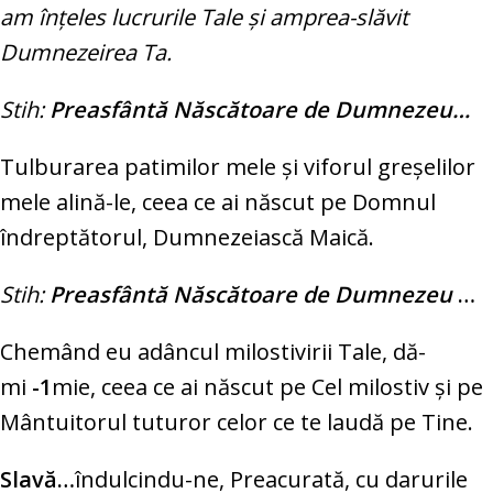
am înţeles lucrurile Tale şi amprea-slăvit
Dumnezeirea Ta.
Stih:
Preasfântă Născătoare de Dumnezeu…
Tulburarea patimilor mele şi viforul greşelilor
mele alină-le, ceea ce ai născut pe Domnul
îndreptătorul, Dumnezeiască Maică.
Stih:
Preasfântă Născătoare de Dumnezeu
…
Chemând eu adâncul milostivirii Tale, dă-
mi
-1
mie, ceea ce ai născut pe Cel milostiv şi pe
Mântuitorul tuturor celor ce te laudă pe Tine.
Slavă…
îndulcindu-ne, Preacurată, cu darurile