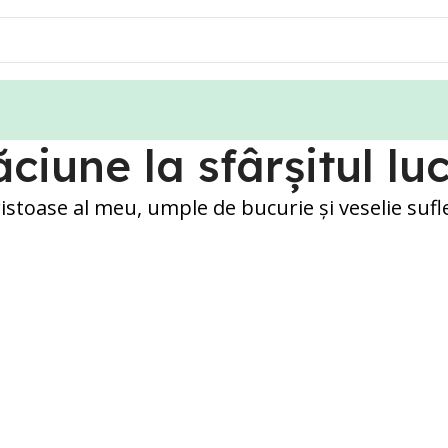
ciune la sfârşitul luc
ristoase al meu, umple de bucurie şi veselie suf