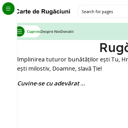
Cuprins
Despre Noi
Donatii
Rugă
împlinirea tuturor bunătăţilor eşti Tu, H
eşti milostiv, Doamne, slavă Ţie!
Cuvine-se cu adevărat
…