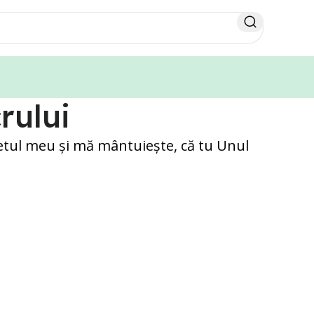
rului
letul meu şi mă mântuieşte, că tu Unul